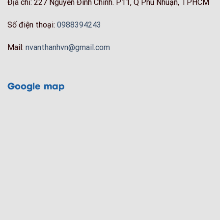
Địa chỉ: 227 Nguyễn Đình Chính. P11, Q Phú Nhuận, TPHCM
Số điện thoại:
0988394243
Mail:
nvanthanhvn@gmail.com
Google map