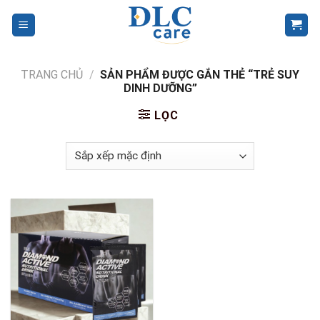
Skip
to
content
TRANG CHỦ
/
SẢN PHẨM ĐƯỢC GẮN THẺ “TRẺ SUY
DINH DƯỠNG”
LỌC