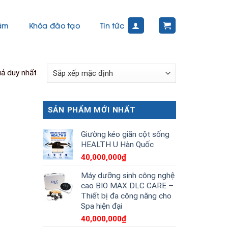
tâm
Khóa đào tạo
Tin tức
uả duy nhất
SẢN PHẨM MỚI NHẤT
Giường kéo giãn cột sống
HEALTH U Hàn Quốc
40,000,000
₫
Máy dưỡng sinh công nghệ
cao BIO MAX DLC CARE –
Thiết bị đa công năng cho
Spa hiện đại
40,000,000
₫