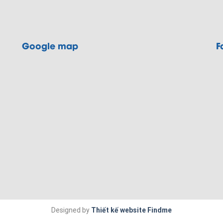
Google map
F
Designed by
Thiết kế website Findme