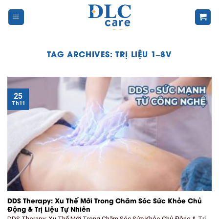
Skip
to
content
TAG ARCHIVES:
TRỊ LIỆU 1–8V
25
Th11
DDS Therapy: Xu Thế Mới Trong Chăm Sóc Sức Khỏe Chủ
Động & Trị Liệu Tự Nhiên
DDS Therapy: Xu Thế Mới Trong Chăm Sóc Sức Khỏe Chủ Động & Trị