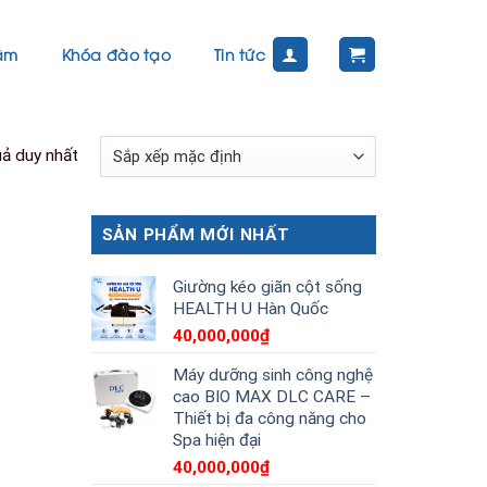
tâm
Khóa đào tạo
Tin tức
uả duy nhất
SẢN PHẨM MỚI NHẤT
Giường kéo giãn cột sống
HEALTH U Hàn Quốc
40,000,000
₫
Máy dưỡng sinh công nghệ
cao BIO MAX DLC CARE –
Thiết bị đa công năng cho
Spa hiện đại
40,000,000
₫