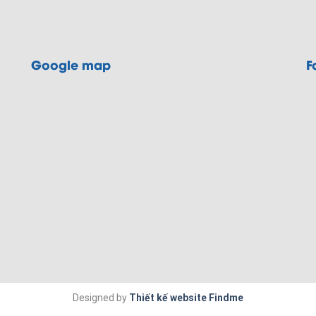
Google map
F
Designed by
Thiết kế website Findme