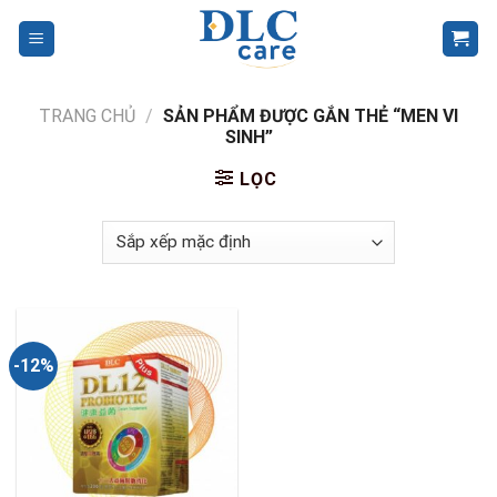
Skip
to
content
TRANG CHỦ
/
SẢN PHẨM ĐƯỢC GẮN THẺ “MEN VI
SINH”
LỌC
-12%