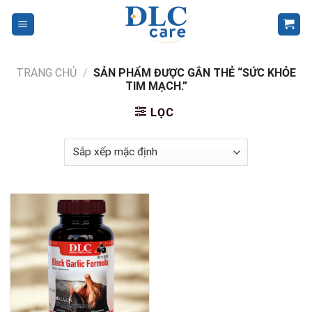
Skip
to
content
TRANG CHỦ
/
SẢN PHẨM ĐƯỢC GẮN THẺ “SỨC KHỎE
TIM MẠCH.”
LỌC