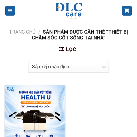
Skip
to
content
TRANG CHỦ
/
SẢN PHẨM ĐƯỢC GẮN THẺ “THIẾT BỊ
CHĂM SÓC CỘT SỐNG TẠI NHÀ”
LỌC