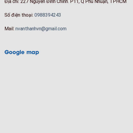
Địa chỉ: 227 Nguyễn Đình Chính. P11, Q Phú Nhuận, TPHCM
Số điện thoại:
0988394243
Mail:
nvanthanhvn@gmail.com
Google map