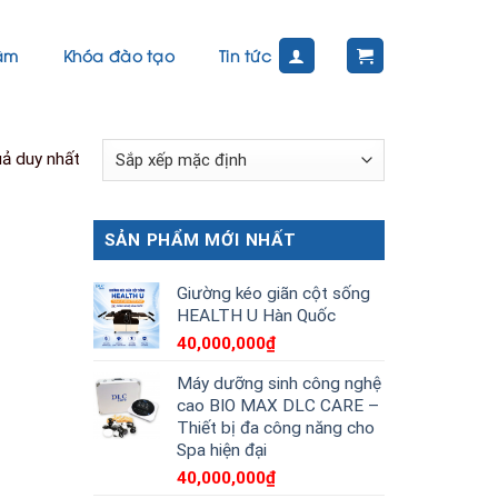
tâm
Khóa đào tạo
Tin tức
uả duy nhất
SẢN PHẨM MỚI NHẤT
Giường kéo giãn cột sống
HEALTH U Hàn Quốc
40,000,000
₫
Máy dưỡng sinh công nghệ
cao BIO MAX DLC CARE –
Thiết bị đa công năng cho
Spa hiện đại
40,000,000
₫