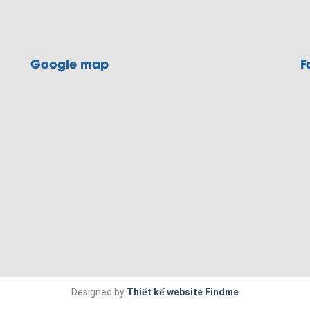
Google map
F
Designed by
Thiết kế website Findme