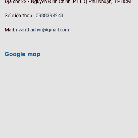
Địa chỉ: 227 Nguyễn Đình Chính. P11, Q Phú Nhuận, TPHCM
Số điện thoại:
0988394243
Mail:
nvanthanhvn@gmail.com
Google map