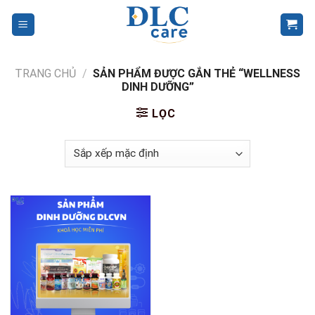
Skip
to
content
TRANG CHỦ
/
SẢN PHẨM ĐƯỢC GẮN THẺ “WELLNESS
DINH DƯỠNG”
LỌC