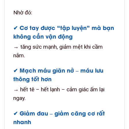
Nhờ đó:
✔
Cơ tay được “tập luyện” mà bạn
không cần vận động
→ tăng sức mạnh, giảm mệt khi cầm
nắm.
✔
Mạch máu giãn nở – máu lưu
thông tốt hơn
→ hết tê – hết lạnh – cảm giác ấm lại
ngay.
✔
Giảm đau – giảm căng cơ rất
nhanh