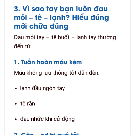
3. Vì sao tay bạn luôn đau
mỏi – tê – lạnh? Hiểu đúng
mới chữa đúng
Đau mỏi tay – tê buốt – lạnh tay thường
đến từ:
1. Tuần hoàn máu kém
Máu không lưu thông tốt dẫn đến:
lạnh đầu ngón tay
tê rần
đau nhức khi cử động
2. Gân – cơ bị quá tải