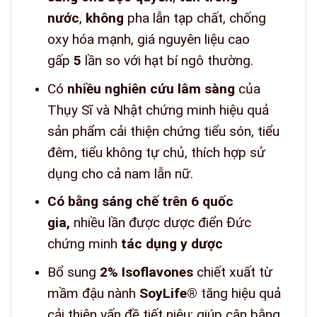
nước
,
không
pha lẫn tạp chất, chống
oxy hóa mạnh, giá nguyên liệu cao
gấp
5
lần so với hạt bí ngô thường.
Có
nhiều nghiên cứu lâm sàng
của
Thụy Sĩ và Nhật chứng minh hiệu quả
sản phẩm cải thiện chứng tiểu són, tiểu
đêm, tiểu không tự chủ, thích hợp sử
dụng cho cả nam lẫn nữ.
Có bằng sáng chế trên 6 quốc
gia,
nhiều lần được dược điển Đức
chứng minh
tác dụng y dược
Bổ sung
2%
Isoflavones
chiết xuất từ
mầm đậu nành
SoyLife®
tăng hiệu quả
cải thiện vấn đề tiết niệu; giúp cân bằng