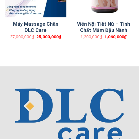
Máy Massage Chân
Viên Nội Tiết Nữ – Tinh
DLC Care
Chất Mầm Đậu Nành
Giá
Giá
Giá
Giá
27,000,000
₫
25,000,000
₫
1,200,000
₫
1,060,000
₫
gốc
hiện
gốc
hiện
là:
tại
là:
tại
27,000,000₫.
là:
1,200,000₫.
là:
8,000₫.
25,000,000₫.
1,060,