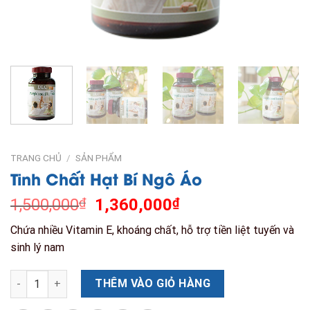
TRANG CHỦ
/
SẢN PHẨM
Tinh Chất Hạt Bí Ngô Áo
Giá
Giá
1,500,000
₫
1,360,000
₫
gốc
hiện
Chứa nhiều Vitamin E, khoáng chất, hỗ trợ tiền liệt tuyến và
là:
tại
sinh lý nam
1,500,000₫.
là:
1,360,000₫.
Tinh Chất Hạt Bí Ngô Áo số lượng
THÊM VÀO GIỎ HÀNG