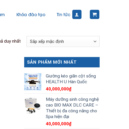
tâm
Khóa đào tạo
Tin tức
uả duy nhất
SẢN PHẨM MỚI NHẤT
Giường kéo giãn cột sống
HEALTH U Hàn Quốc
40,000,000
₫
Máy dưỡng sinh công nghệ
cao BIO MAX DLC CARE –
Thiết bị đa công năng cho
Spa hiện đại
40,000,000
₫