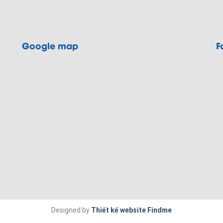
Google map
F
Designed by
Thiết kế website Findme