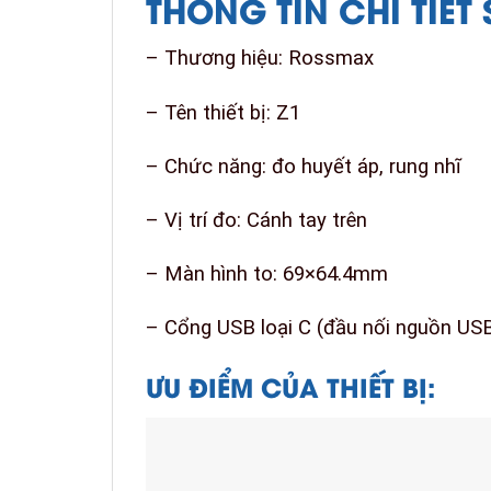
THÔNG TIN CHI TIẾT
– Thương hiệu: Rossmax
– Tên thiết bị: Z1
– Chức năng: đo huyết áp, rung nhĩ
– Vị trí đo: Cánh tay trên
– Màn hình to: 69×64.4mm
– Cổng USB loại C (đầu nối nguồn US
ƯU ĐIỂM CỦA THIẾT BỊ: