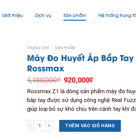
Giới thiệu
Dịch vụ
Sản phẩm
Hệ thống trung 
TRANG CHỦ
/
SẢN PHẨM
Máy Đo Huyết Áp Bắp Tay
Rossmax
Giá
Giá
1,100,000
920,000
₫
₫
gốc
hiện
Rossmax Z1 là dòng sản phẩm máy đo huy
là:
tại
1,100,000₫.
là:
bắp tay được sử dụng công nghệ Real Fuzz
920,000₫.
giúp loại bỏ sự khó chịu trên cánh tay khi đ
Máy Đo Huyết Áp Bắp Tay Rossmax số lượng
THÊM VÀO GIỎ HÀNG