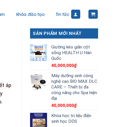
tâm
Khóa đào tạo
Tin tức
SẢN PHẨM MỚI NHẤT
Giường kéo giãn cột
sống HEALTH U Hàn
Quốc
40,000,000
₫
Máy dưỡng sinh công
nghệ cao BIO MAX DLC
ết áp
CARE – Thiết bị đa
công năng cho Spa hiện
y
đại
o.
40,000,000
₫
Khóa học trị liệu điện
sinh học DDS